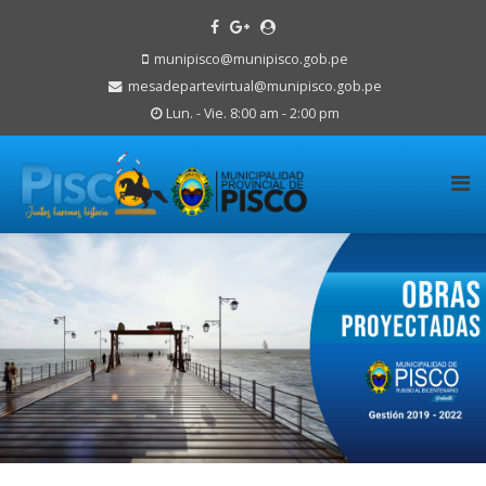
munipisco@munipisco.gob.pe
mesadepartevirtual@munipisco.gob.pe
Lun. - Vie. 8:00 am - 2:00 pm