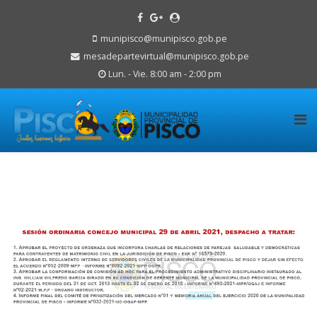
munipisco@munipisco.gob.pe
mesadepartevirtual@munipisco.gob.pe
Lun. - Vie. 8:00 am - 2:00 pm