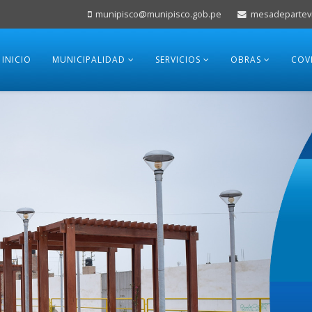
munipisco@munipisco.gob.pe
mesadepartevi
INICIO
MUNICIPALIDAD
SERVICIOS
OBRAS
COV