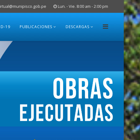
rtual@munipisco.gob.pe
Lun. - Vie. 8:00 am - 2:00 pm
ID-19
PUBLICACIONES
DESCARGAS