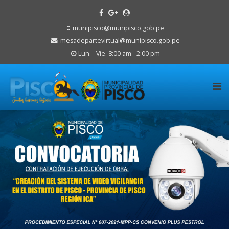
munipisco@munipisco.gob.pe
mesadepartevirtual@munipisco.gob.pe
Lun. - Vie. 8:00 am - 2:00 pm