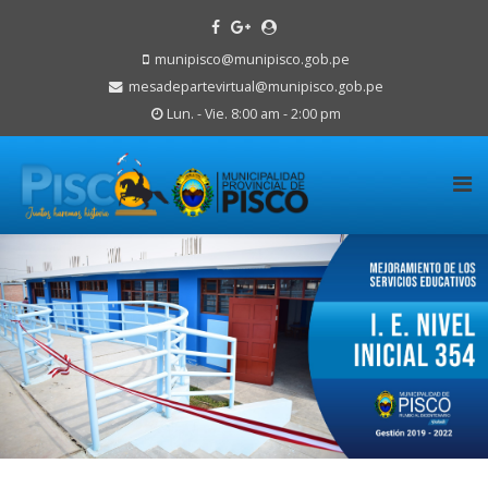
munipisco@munipisco.gob.pe
mesadepartevirtual@munipisco.gob.pe
Lun. - Vie. 8:00 am - 2:00 pm