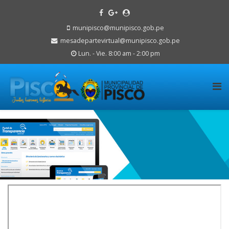
munipisco@munipisco.gob.pe
mesadepartevirtual@munipisco.gob.pe
Lun. - Vie. 8:00 am - 2:00 pm