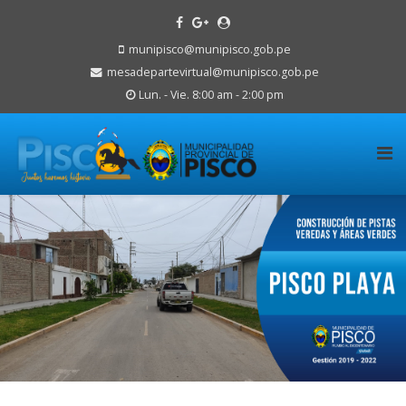
munipisco@munipisco.gob.pe
mesadepartevirtual@munipisco.gob.pe
Lun. - Vie. 8:00 am - 2:00 pm