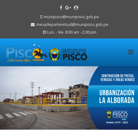
munipisco@munipisco.gob.pe
mesadepartevirtual@munipisco.gob.pe
Lun. - Vie. 8:00 am - 2:00 pm