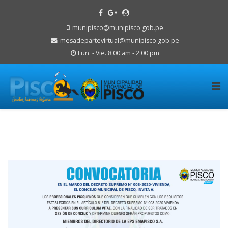
munipisco@munipisco.gob.pe
mesadepartevirtual@munipisco.gob.pe
Lun. - Vie. 8:00 am - 2:00 pm