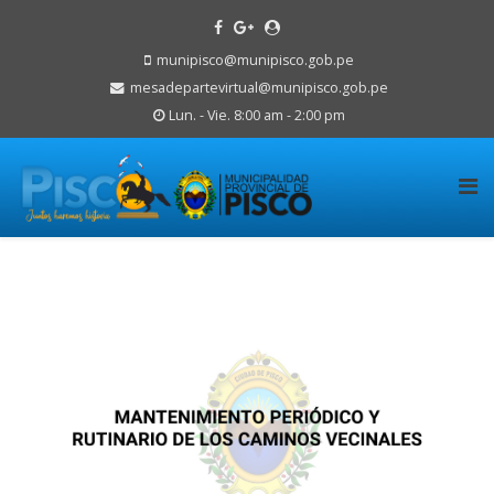
munipisco@munipisco.gob.pe
mesadepartevirtual@munipisco.gob.pe
Lun. - Vie. 8:00 am - 2:00 pm