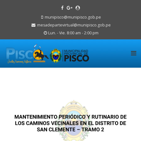
munipisco@munipisco.gob.pe
mesadepartevirtual@munipisco.gob.pe
Lun. - Vie. 8:00 am - 2:00 pm