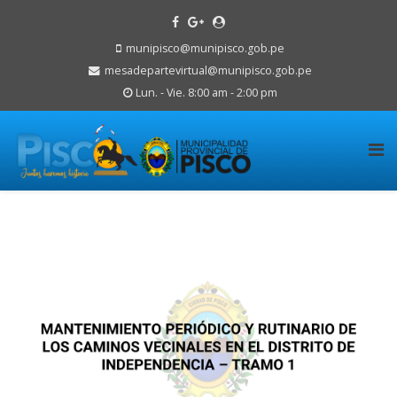
munipisco@munipisco.gob.pe
mesadepartevirtual@munipisco.gob.pe
Lun. - Vie. 8:00 am - 2:00 pm