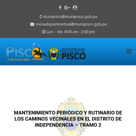
munipisco@munipisco.gob.pe
mesadepartevirtual@munipisco.gob.pe
Lun. - Vie. 8:00 am - 2:00 pm