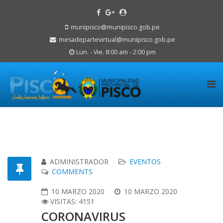
munipisco@munipisco.gob.pe
mesadepartevirtual@munipisco.gob.pe
Lun. - Vie. 8:00 am - 2:00 pm
ADMINISTRADOR
EVENTOS
COMMENTS
10 MARZO 2020
10 MARZO 2020
VISITAS: 4151
CORONAVIRUS