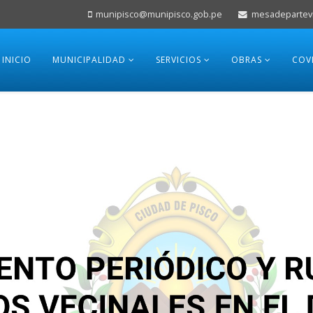
munipisco@munipisco.gob.pe
mesadepartevi
INICIO
MUNICIPALIDAD
SERVICIOS
OBRAS
COV