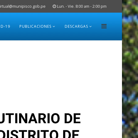
rtual@munipisco.gob.pe
Lun. - Vie. 8:00 am - 2:00 pm
ID-19
PUBLICACIONES
DESCARGAS