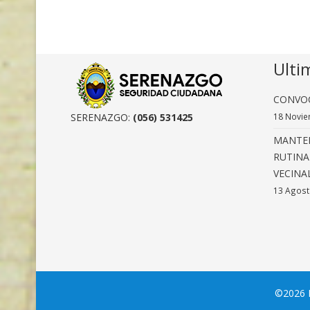
Ulti
CONVOC
SERENAZGO:
(056) 531425
18 Novie
MANTEN
RUTINA
VECINA
13 Agost
©2026 M